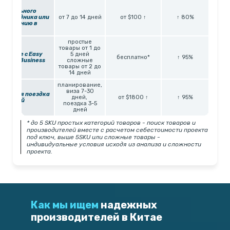
Через
локального
посредника или
от 7 до 14 дней
от $100 ↑
↑ 80%
компанию
в
Китае
простые
товары от 1 до
Вместе с Easy
5 дней
бесплатно*
↑ 95%
China Business
сложные
товары от 2 до
14 дней
планирование,
виза 7-30
Личная поездка
дней,
от $1800 ↑
↑ 95%
в Китай
поездка 3-5
дней
* до 5 SKU простых категорий товаров - поиск товаров и
производителей вместе с расчетом себестоимости проекта
под ключ, выше 5SKU или сложные товары -
индивидуальные условия исходя из анализа и сложности
проекта.
Как мы ищем
надежных
производителей в Китае