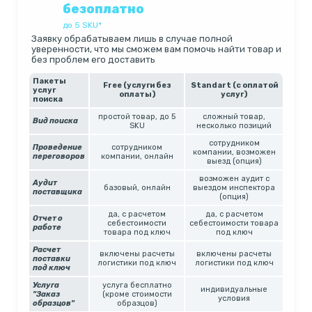
безоплатно
до 5 SKU*
Заявку обрабатываем лишь в случае полной
уверенности, что мы сможем вам помочь найти товар и
без проблем его доставить
Пакеты
Free (услуги без
Standart (с оплатой
услуг
оплаты)
услуг)
поиска
простой товар, до 5
сложный товар,
Вид поиска
SKU
несколько позиций
сотрудником
Проведение
сотрудником
компании, возможен
переговоров
компании, онлайн
выезд (опция)
возможен аудит с
Аудит
базовый, онлайн
выездом инспектора
поставщика
(опция)
да, с расчетом
да, с расчетом
Отчет о
себестоимости
себестоимости товара
работе
товара под ключ
под ключ
Расчет
включены расчеты
включены расчеты
поставки
логистики под ключ
логистики под ключ
под ключ
Услуга
услуга бесплатно
индивидуальные
"Заказ
(кроме стоимости
условия
образцов"
образцов)