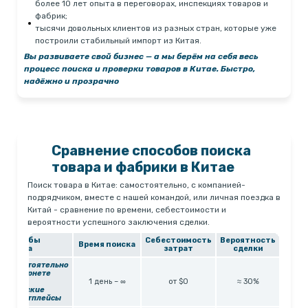
более 10 лет опыта в переговорах, инспекциях товаров и
фабрик;
тысячи довольных клиентов из разных стран, которые уже
построили стабильный импорт из Китая.
Вы развиваете свой бизнес — а мы берём на себя весь
процесс поиска и проверки товаров в Китае.
Быстро,
надёжно и прозрачно
Сравнение способов поиска
товара и фабрики в Китае
Поиск товара в Китае: самостоятельно, с компанией-
подрядчиком, вместе с нашей командой, или личная поездка в
Китай - сравнение по времени, себестоимости и
вероятности успешного заключения сделки.
Способы
Себестоимость
Вероятность
Время поиска
поиска
затрат
сделки
Самостоятельно
в интернете
через
1 день – ∞
от $0
≈ 30%
китайские
маркетплейсы