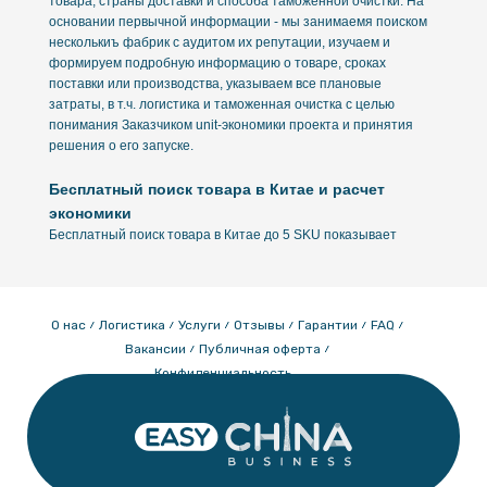
товара, страны доставки и способа таможенной очистки. На
основании первычной информации - мы занимаемя поиском
несколькиъ фабрик с аудитом их репутации, изучаем и
формируем подробную информацию о товаре, сроках
поставки или производства, указываем все плановые
затраты, в т.ч. логистика и таможенная очистка с целью
понимания Заказчиком unit-экономики проекта и принятия
решения о его запуске.
Бесплатный поиск товара в Китае и расчет
экономики
Бесплатный поиск товара в Китае до 5 SKU показывает
диапазон закупочных цен, MOQ, сроки и риски, а смета «под
ключ» раскрывает конечную себестоимость на складе
Заказчика на единицу товара.
Решение принимается на основе цифр: запускать сейчас,
О нас
Логистика
Услуги
Отзывы
Гарантии
FAQ
скорректировать маршрут поставки или увеличить партию
Вакансии
Публичная оферта
для получения более интересной цены закупки или отложить
Конфиденциальность
- без каких‑либо финансовых затрат на старте.
Как подготовиться к поиску фабрики в Китае
SKU и спецификация: материалы, размеры, критичные
допуски, требования к качеству, брендированию товара и
упаковки.